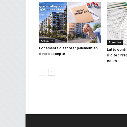
Actualite
Actualite
Logements diaspora : paiement en
Lutte contr
dinars accepté
illicite : Pr
cours