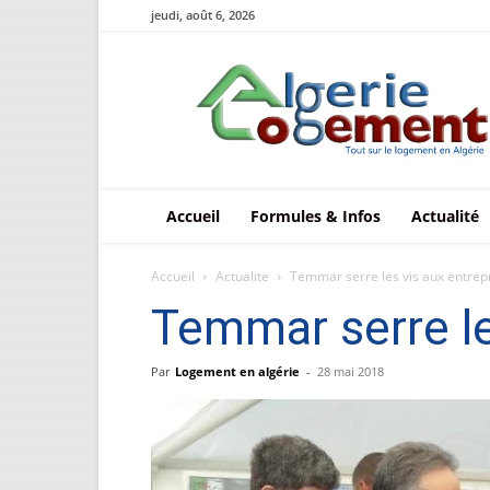
jeudi, août 6, 2026
Le
logement
en
Algérie
Accueil
Formules & Infos
Actualité
Accueil
Actualite
Temmar serre les vis aux entre
Temmar serre le
Par
Logement en algérie
-
28 mai 2018