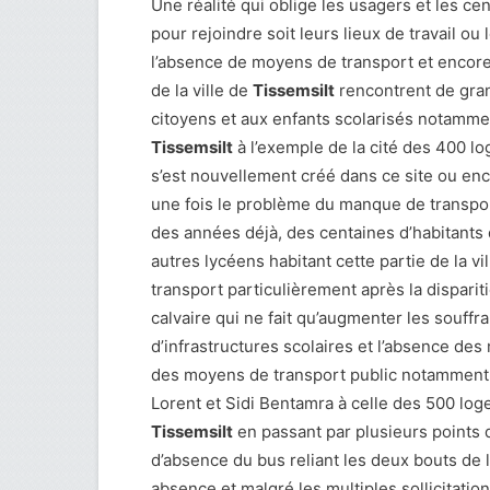
Une réalité qui oblige les usagers et les ce
pour rejoindre soit leurs lieux de travail ou
l’absence de moyens de transport et encore m
de la ville de
Tissemsilt
rencontrent de grand
citoyens et aux enfants scolarisés notamment
Tissemsilt
à l’exemple de la cité des 400 l
s’est nouvellement créé dans ce site ou en
une fois le problème du manque de transpor
des années déjà, des centaines d’habitants d
autres lycéens habitant cette partie de la 
transport particulièrement après la disparit
calvaire qui ne fait qu’augmenter les souffra
d’infrastructures scolaires et l’absence des
des moyens de transport public notamment la
Lorent et Sidi Bentamra à celle des 500 logem
Tissemsilt
en passant par plusieurs points d
d’absence du bus reliant les deux bouts de l
absence et malgré les multiples sollicitatio