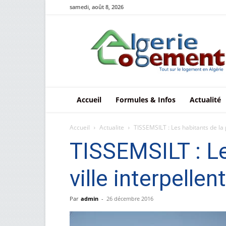
samedi, août 8, 2026
Le
logement
en
Algérie
Accueil
Formules & Infos
Actualité
Accueil
Actualite
TISSEMSILT : Les habitants de la pa
TISSEMSILT : Le
ville interpelle
Par
admin
-
26 décembre 2016