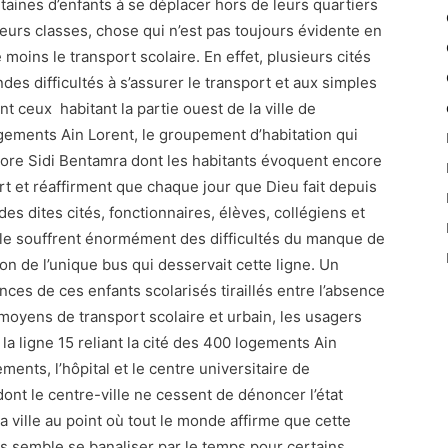
ntaines d’enfants à se déplacer hors de leurs quartiers
 leurs classes, chose qui n’est pas toujours évidente en
oins le transport scolaire. En effet, plusieurs cités
es difficultés à s’assurer le transport et aux simples
 ceux habitant la partie ouest de la ville de
ogements Ain Lorent, le groupement d’habitation qui
core Sidi Bentamra dont les habitants évoquent encore
t et réaffirment que chaque jour que Dieu fait depuis
es dites cités, fonctionnaires, élèves, collégiens et
ville souffrent énormément des difficultés du manque de
ion de l’unique bus qui desservait cette ligne. Un
nces de ces enfants scolarisés tiraillés entre l’absence
 moyens de transport scolaire et urbain, les usagers
 ligne 15 reliant la cité des 400 logements Ain
ents, l’hôpital et le centre universitaire de
ont le centre-ville ne cessent de dénoncer l’état
a ville au point où tout le monde affirme que cette
ns semble se banaliser par le temps pour certains