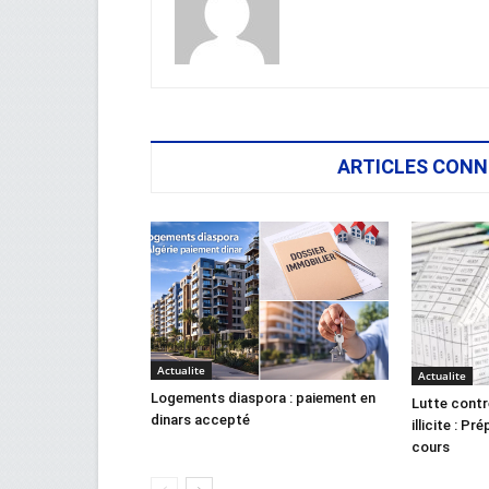
ARTICLES CONN
Actualite
Actualite
Logements diaspora : paiement en
Lutte contr
dinars accepté
illicite : Pr
cours