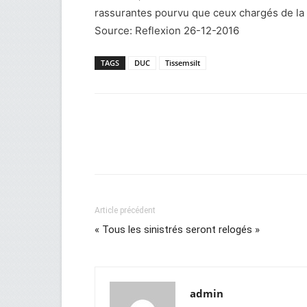
rassurantes pourvu que ceux chargés de la r
Source: Reflexion 26-12-2016
TAGS
DUC
Tissemsilt
Facebook
Twitter
Wh
Article précédent
« Tous les sinistrés seront relogés »
admin