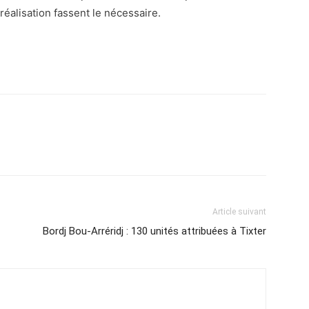
éalisation fassent le nécessaire.
atsApp
Email
Imprimer
Telegram
Article suivant
Bordj Bou-Arréridj : 130 unités attribuées à Tixter