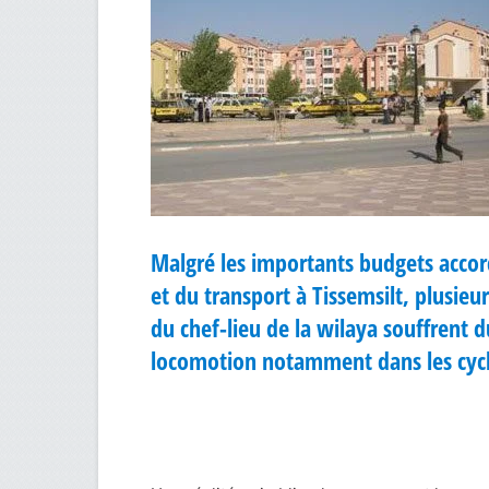
Malgré les importants budgets accor
et du transport à Tissemsilt, plusieu
du chef-lieu de la wilaya souffrent 
locomotion notamment dans les cycl