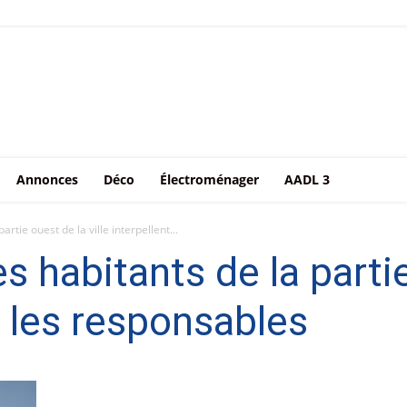
Annonces
Déco
Électroménager
AADL 3
rtie ouest de la ville interpellent...
s habitants de la parti
nt les responsables