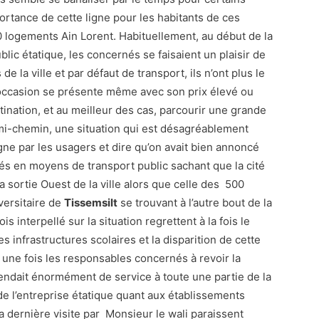
ortance de cette ligne pour les habitants de ces
00 logements Ain Lorent. Habituellement, au début de la
blic étatique, les concernés se faisaient un plaisir de
de la ville et par défaut de transport, ils n’ont plus le
i l’occasion se présente même avec son prix élevé ou
stination, et au meilleur des cas, parcourir une grande
 mi-chemin, une situation qui est désagréablement
gne par les usagers et dire qu’on avait bien annoncé
rés en moyens de transport public sachant que la cité
 sortie Ouest de la ville alors que celle des 500
versitaire de
Tissemsilt
se trouvant à l’autre bout de la
s interpellé sur la situation regrettent à la fois le
s infrastructures scolaires et la disparition de cette
re une fois les responsables concernés à revoir la
 rendait énormément de service à toute une partie de la
de l’entreprise étatique quant aux établissements
la dernière visite par Monsieur le wali paraissent