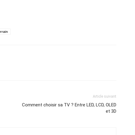
errain
atsApp
Email
Imprimer
Telegram
Article suivant
Comment choisir sa TV ? Entre LED, LCD, OLED
et 3D