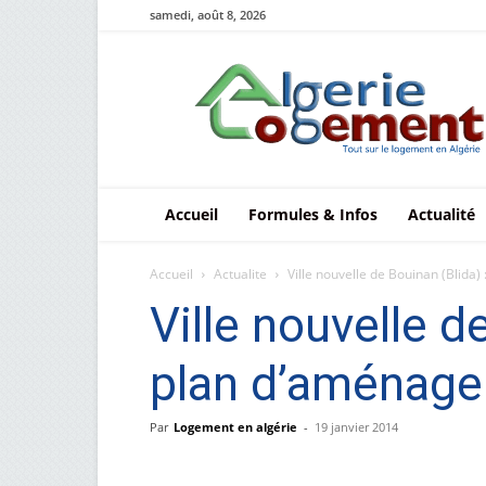
samedi, août 8, 2026
Le
logement
en
Algérie
Accueil
Formules & Infos
Actualité
Accueil
Actualite
Ville nouvelle de Bouinan (Blida
Ville nouvelle d
plan d’aménag
Par
Logement en algérie
-
19 janvier 2014