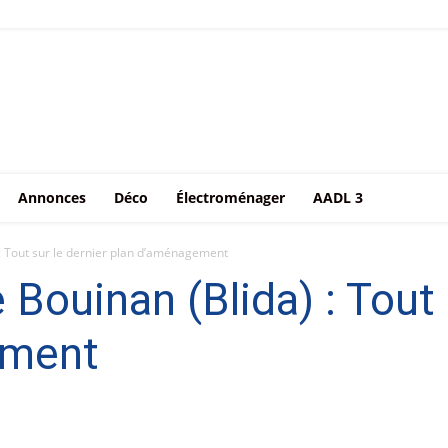
Annonces
Déco
Électroménager
AADL 3
) : Tout sur le dernier plan d’aménagement
e Bouinan (Blida) : Tout 
ement