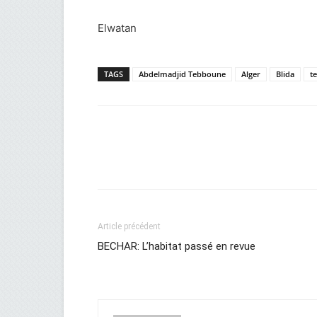
Elwatan
TAGS
Abdelmadjid Tebboune
Alger
Blida
t
Facebook
Twitter
Wh
Article précédent
BECHAR: L’habitat passé en revue