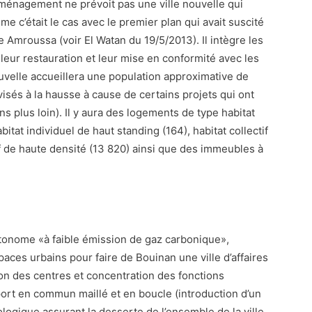
aménagement ne prévoit pas une ville nouvelle qui
me c’était le cas avec le premier plan qui avait suscité
e Amroussa (voir El Watan du 19/5/2013). Il intègre les
 leur restauration et leur mise en conformité avec les
ouvelle accueillera une population approximative de
isés à la hausse à cause de certains projets qui ont
s plus loin). Il y aura des logements de type habitat
tat individuel de haut standing (164), habitat collectif
f de haute densité (13 820) ainsi que des immeubles à
 autonome «à faible émission de gaz carbonique»,
paces urbains pour faire de Bouinan une ville d’affaires
ion des centres et concentration des fonctions
port en commun maillé et en boucle (introduction d’un
gique assurant la desserte de l’ensemble de la ville