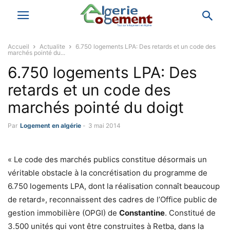
Accueil
Actualite
6.750 logements LPA: Des retards et un code des
marchés pointé du...
6.750 logements LPA: Des
retards et un code des
marchés pointé du doigt
Par
Logement en algérie
-
3 mai 2014
« Le code des marchés publics constitue désormais un
véritable obstacle à la concrétisation du programme de
6.750 logements LPA, dont la réalisation connaît beaucoup
de retard», reconnaissent des cadres de l’Office public de
gestion immobilière (OPGI) de
Constantine
. Constitué de
3.500 unités qui vont être construites à Retba, dans la