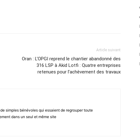
atsApp
Email
Imprimer
Telegram
Article suivant
Oran : L’OPGI reprend le chantier abandonné des
316 LSP à Akid Lotfi : Quatre entreprises
retenues pour l’achèvement des travaux
 de simples bénévoles qui essaient de regrouper toute
gement dans un seul et même site