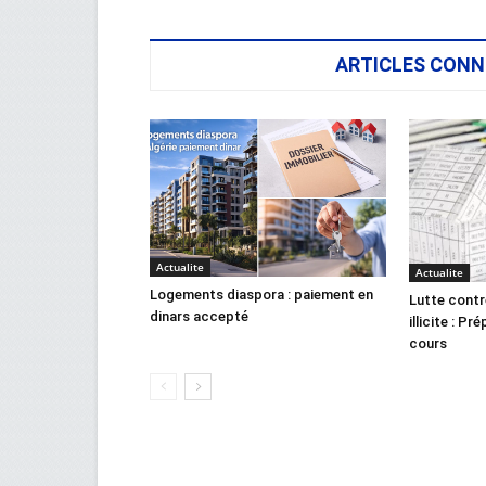
ARTICLES CONN
Actualite
Actualite
Logements diaspora : paiement en
Lutte contr
dinars accepté
illicite : Pr
cours