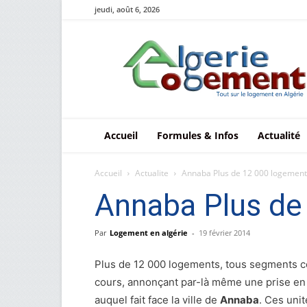
jeudi, août 6, 2026
Le
logement
en
Algérie
Accueil
Formules & Infos
Actualité
Accueil
Actualite
Annaba Plus de 12 000 logements
Annaba Plus de 
Par
Logement en algérie
-
19 février 2014
Plus de 12 000 logements, tous segments co
cours, annonçant par-là même une prise en 
auquel fait face la ville de
Annaba
. Ces uni