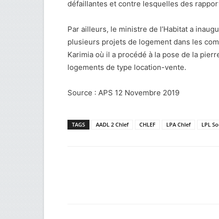
défaillantes et contre lesquelles des rappor
Par ailleurs, le ministre de l’Habitat a inau
plusieurs projets de logement dans les com
Karimia où il a procédé à la pose de la pier
logements de type location-vente.
Source : APS 12 Novembre 2019
TAGS
AADL 2 Chlef
CHLEF
LPA Chlef
LPL Soc
Facebook
Twitter
Wh