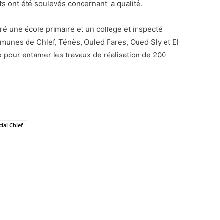
ts ont été soulevés concernant la qualité.
guré une école primaire et un collège et inspecté
munes de Chlef, Ténès, Ouled Fares, Oued Sly et El
re pour entamer les travaux de réalisation de 200
ial Chlef
atsApp
Email
Imprimer
Telegram