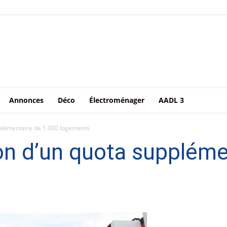
Annonces
Déco
Électroménager
AADL 3
pplémentaire de 1.000 logements
ion d’un quota supplém