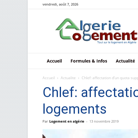
vendredi, août 7, 2026
Le
logement
en
Algérie
Accueil
Formules & Infos
Actualité
Accueil
Actualite
Chlef: affectation d’un quota su
Chlef: affectat
logements
Par
Logement en algérie
-
13 novembre 2019