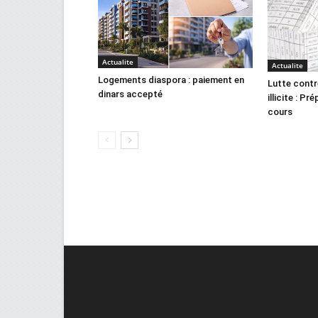
Actualite
Actualite
Logements diaspora : paiement en
Lutte contr
dinars accepté
illicite : Pr
cours