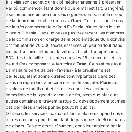
à la ville son cachet d’une cité méditerranéenne à préserver.
Par où commencer étant donné que le mal est fait. Gangréné,
il se métastase un peu dans les organes composant le corps
de la deuxième capitale du pays,
Oran
. C’est d’ailleurs le cas
de la très commerçante daïra d’Es Senia, située dans le sud-
ouest d’El Bahia. Dans un passé pas très récent, les membres
de la commission en charge de la problématique du bidonville
ont fait état de 20 000 taudis essaimés un peu partout dans
les quatre coins entourant la ville. Un tel chiffre représente
50% des bidonvilles implantés dans les 26 communes et les
neuf daïras composant le territoire d’
Oran
. Ce n’est pas tout.
La majeure partie de ces «favelas» à la brésilienne est
périlleuse, étant donné qu’elles sont implantées dans des
coins ne répondant à aucune norme de sécurité. Plusieurs
dizaines de taudis ont été dressés dans les alentours
immédiats de la ligne de chemin de fer, alors que plusieurs
autres centaines entravent la roue du développement tournée
ces dernières années par les pouvoirs publics.
D’ailleurs, les services locaux ont lancé plusieurs opérations et
autres chantiers pour le montant de pas moins de 60 milliards
de dinars. Ces projets se résument, dans leur majorité par la
mise en place des canalisations d’eaux usées, l’alimentation