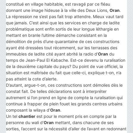
constitué en village habitable, est ravagé par ce fléau
donnant une image hideuse à la ville des Deux Lions,
Oran
.
La répression ne s’est pas fait trop attendre. Mieux vaut tard
que jamais. C’est ainsi que les services en charge de ladite
problématique sont enfin sortis de leur longue léthargie en
mettant en branle l’ultime démarche consistant en la
démolition de près d’une quarantaine de ces constructions
ayant été dressées tout récemment, sur les terrasses des
immeubles de ladite cité ayant abrité la radio d’
Oran
du
temps de Jean-Paul El Kabache. Est-ce devenu la ruralisation
de la deuxième capitale du pays? Du point de vue officiel, la
situation est maîtrisée du fait que celle-ci, explique t-on, n’a
pas atteint la cote d’alerte.
D’autant, argue-t-on, ces constructions sont démolies dès le
constat fait. De telles déclarations sont à interpréter
autrement si l’on prend en ligne de compte la ruralisation qui
continue à frapper de plein fouet les grands centres urbains
composant la wilaya d’
Oran
.
Un tel
chantier
est pour le moment pris en compte par la
personne du wali d’
Oran
mettant, dans chacune de ses
sorties, l’accent sur la nécessité d’aller de l’avant en redonnant