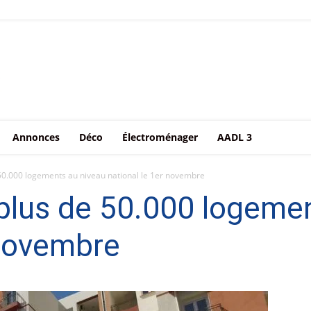
Annonces
Déco
Électroménager
AADL 3
 50.000 logements au niveau national le 1er novembre
 plus de 50.000 logeme
 novembre