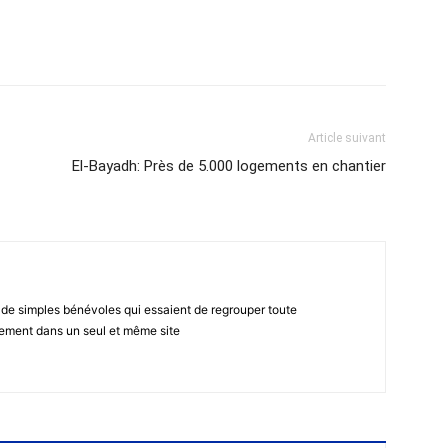
atsApp
Email
Imprimer
Telegram
Article suivant
El-Bayadh: Près de 5.000 logements en chantier
 de simples bénévoles qui essaient de regrouper toute
gement dans un seul et même site