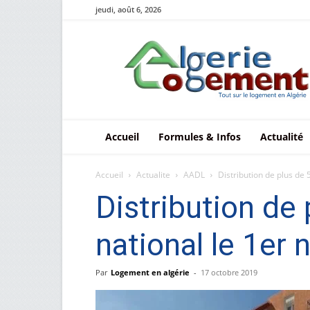
jeudi, août 6, 2026
Le
logement
en
Algérie
Accueil
Formules & Infos
Actualité
Accueil
Actualite
AADL
Distribution de plus de
Distribution de
national le 1er
Par
Logement en algérie
-
17 octobre 2019