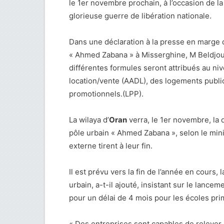
le 1er novembre prochain, à l’occasion de l
glorieuse guerre de libération nationale.
Dans une déclaration à la presse en marge d
« Ahmed Zabana » à Misserghine, M Beldjou
différentes formules seront attribués au ni
location/vente (AADL), des logements public
promotionnels.(LPP).
La wilaya d’
Oran
verra, le 1er novembre, la
pôle urbain « Ahmed Zabana », selon le min
externe tirent à leur fin.
Il est prévu vers la fin de l’année en cour
urbain, a-t-il ajouté, insistant sur le lanc
pour un délai de 4 mois pour les écoles pri
« Des entreprises sont capables de relever l