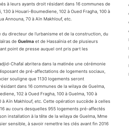
bués à leurs ayants droit résidant dans 16 communes de
i, 130 à Houari-Boumediene, 102 à Oued Fragha, 100 à
a Announa, 70 à Aïn Makhlouf, etc.
 du directeur de l’urbanisme et de la construction, du
daïras de
Guelma
et de Hassaïnia et de plusieurs
ant point de presse auquel ont pris part les
adjid-Chafaï abritera dans la matinée une cérémonie
disposant de pré-affectations de logements sociaux,
ncier souligne que 1130 logements seront
it résidant dans 16 communes de la wilaya de Guelma,
ediene, 102 à Oued Fragha, 100 à Guelma, 100 à
à Aïn Makhlouf, etc. Cette opération succède à celles
l 2016 au cours desquelles 955 logements pré-affectés
son installation à la tête de la wilaya de Guelma, Mme
sier sensible, à savoir remettre les clés avant fin 2016