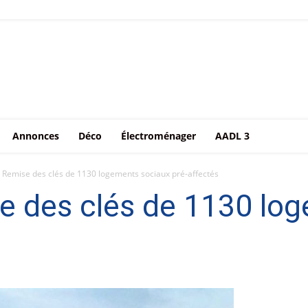
Annonces
Déco
Électroménager
AADL 3
emise des clés de 1130 logements sociaux pré-affectés
des clés de 1130 log