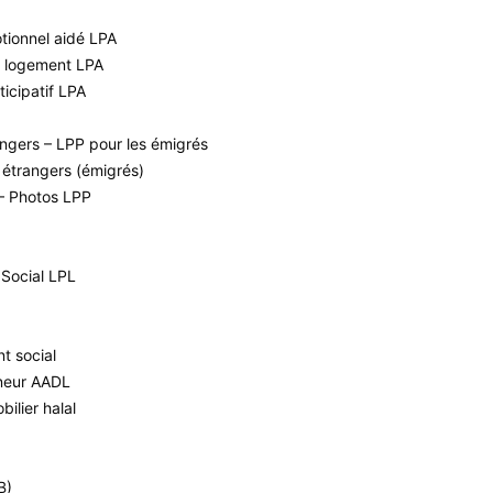
tionnel aidé LPA
u logement LPA
icipatif LPA
ngers – LPP pour les émigrés
 étrangers (émigrés)
 – Photos LPP
Social LPL
t social
nneur AADL
bilier halal
B)