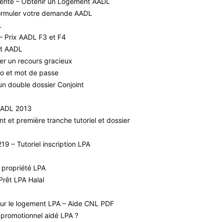
-vente – Obtenir un Logement AADL
ormuler votre demande AADL
L
– Prix AADL F3 et F4
nt AADL
r un recours gracieux
o et mot de passe
n double dossier Conjoint
 AADL 2013
 et première tranche tutoriel et dossier
9 – Tutoriel inscription LPA
 propriété LPA
Prêt LPA Halal
our le logement LPA – Aide CNL PDF
promotionnel aidé LPA ?