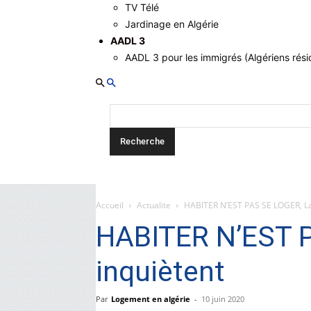
TV Télé
Jardinage en Algérie
AADL 3
AADL 3 pour les immigrés (Algériens résid
Accueil
Actualite
HABITER N’EST PAS SE LOGER, La 
HABITER N’EST P
inquiètent
Par
Logement en algérie
-
10 juin 2020