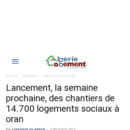
Accueil
Actualite
Logement Social LPL
Lancement, la semaine
prochaine, des chantiers de
14.700 logements sociaux à
oran
Par
Logement en algérie
-
5 décembre 2013