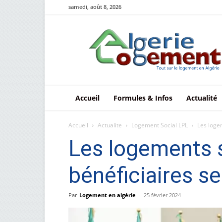
samedi, août 8, 2026
Le
logement
en
Algérie
Accueil
Formules & Infos
Actualité
Accueil
Actualite
Logement Social LPL
Les loge
Les logements s
bénéficiaires s
Par
Logement en algérie
-
25 février 2024