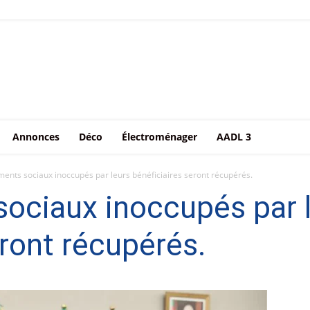
Annonces
Déco
Électroménager
AADL 3
ments sociaux inoccupés par leurs bénéficiaires seront récupérés.
ociaux inoccupés par 
eront récupérés.