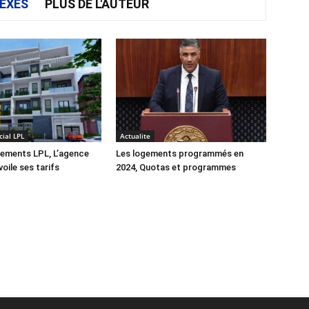
EXES
PLUS DE L'AUTEUR
ial LPL
Actualite
gements LPL, L’agence
Les logements programmés en
oile ses tarifs
2024, Quotas et programmes