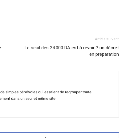
atsApp
Email
Imprimer
Telegram
Article suivant
e
Le seuil des 24.000 DA est à revoir ? un décret
en préparation
 de simples bénévoles qui essaient de regrouper toute
gement dans un seul et même site