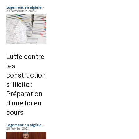
Logement en algérie
-
23 novembre 2025
Lutte contre
les
construction
s illicite :
Préparation
d’une loi en
cours
Logement en algérie
-
29 février 2024