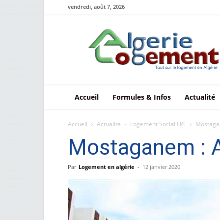
vendredi, août 7, 2026
Le
logement
en
Algérie
Accueil
Formules & Infos
Actualité
Accueil
Actualite
Logement Social LPL
Mostagan
Mostaganem : A
Par
Logement en algérie
-
12 janvier 2020