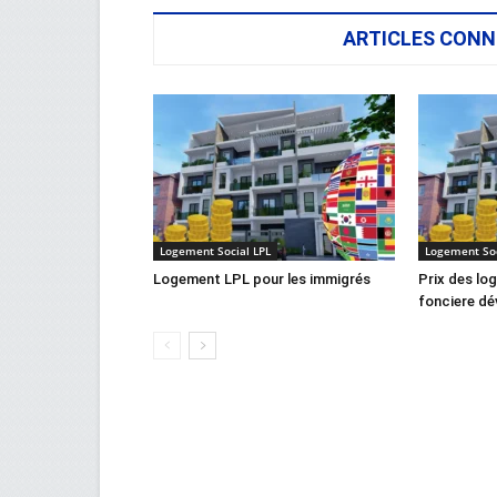
ARTICLES CONN
Logement Social LPL
Logement Soc
Logement LPL pour les immigrés
Prix des lo
fonciere dév