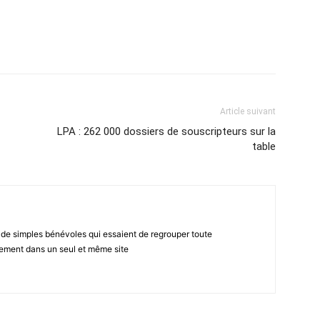
atsApp
Email
Imprimer
Telegram
Article suivant
LPA : 262 000 dossiers de souscripteurs sur la
table
 de simples bénévoles qui essaient de regrouper toute
gement dans un seul et même site