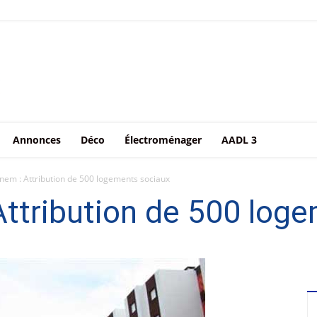
Annonces
Déco
Électroménager
AADL 3
em : Attribution de 500 logements sociaux
ttribution de 500 loge