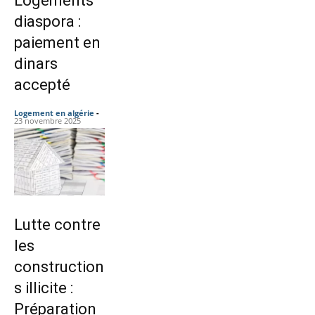
Logements
diaspora :
paiement en
dinars
accepté
Logement en algérie
-
23 novembre 2025
Lutte contre
les
construction
s illicite :
Préparation