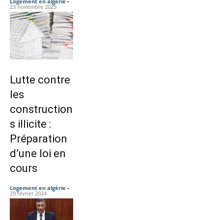
Logement en algérie
-
23 novembre 2025
Lutte contre
les
construction
s illicite :
Préparation
d’une loi en
cours
Logement en algérie
-
29 février 2024