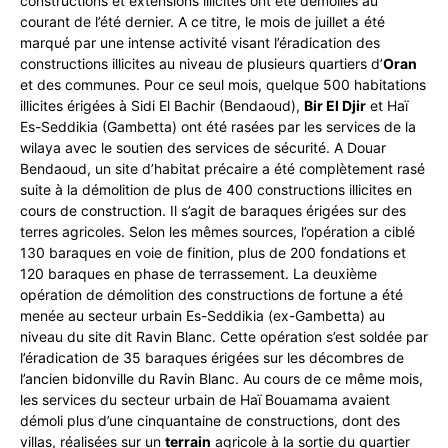
constructions et extensions illicites ont été démolies au
courant de l’été dernier. A ce titre, le mois de juillet a été
marqué par une intense activité visant l’éradication des
constructions illicites au niveau de plusieurs quartiers d’
Oran
et des communes. Pour ce seul mois, quelque 500 habitations
illicites érigées à Sidi El Bachir (Bendaoud),
Bir El Djir
et Haï
Es-Seddikia (Gambetta) ont été rasées par les services de la
wilaya avec le soutien des services de sécurité. A Douar
Bendaoud, un site d’habitat précaire a été complètement rasé
suite à la démolition de plus de 400 constructions illicites en
cours de construction. Il s’agit de baraques érigées sur des
terres agricoles. Selon les mêmes sources, l’opération a ciblé
130 baraques en voie de finition, plus de 200 fondations et
120 baraques en phase de terrassement. La deuxième
opération de démolition des constructions de fortune a été
menée au secteur urbain Es-Seddikia (ex-Gambetta) au
niveau du site dit Ravin Blanc. Cette opération s’est soldée par
l’éradication de 35 baraques érigées sur les décombres de
l’ancien bidonville du Ravin Blanc. Au cours de ce même mois,
les services du secteur urbain de Haï Bouamama avaient
démoli plus d’une cinquantaine de constructions, dont des
villas, réalisées sur un
terrain
agricole à la sortie du quartier