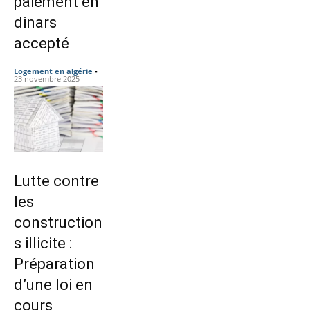
paiement en
dinars
accepté
Logement en algérie
-
23 novembre 2025
Lutte contre
les
construction
s illicite :
Préparation
d’une loi en
cours