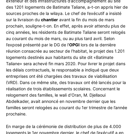
extérieur et des infrastructures d’accompagnement au site
des 1201 logements de Batimate Taliane, a-t-on appris hier de
sources proches de la wilaya. Le chef de l’exécutif a insisté
sur la livraison du
chantier
avant la fin du mois de mars
prochain, souligne-t-on. En effet, après avoir attendu plus de
cinq années, les résidents de Batimate Taliane seront relogés
au courant du mois de mars, ou au plus tard avril. Selon
l’exposé présenté par le DG de l’
OPGI
lors de la dernière
réunion consacrée au secteur de l’habitat, le projet des 1.201
logements destinés aux habitants du site dit «Batimate
Taliane» sera achevé fin mars 2020. Pour livrer le projet dans
les délais contractuels, le responsable a indiqué que deux
entreprises ont été chargées des travaux de viabilisation
(VRD). Dans ce même site, des travaux ont été lancés pour la
réalisation de trois établissements scolaires. Concernant le
relogement des familles, le wali d’Oran, M. Djellaoui
Abdelkader, avait annoncé en novembre dernier que les
familles seront relogées au courant du 1er trimestre de l’année
prochaine.
En marge de la cérémonie de distribution de plus de 4.000
logements le 1er novembre dernier, le chef de l’exécutif a en