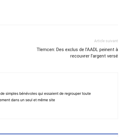
atsApp
Email
Imprimer
Telegram
Article suivant
Tlemcen: Des exclus de l’AADL peinent à
recouvrer l’argent versé
 de simples bénévoles qui essaient de regrouper toute
gement dans un seul et même site