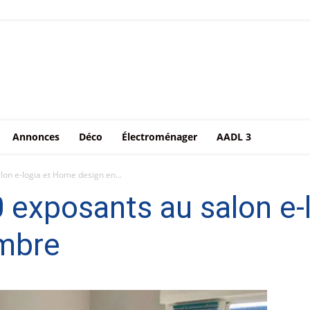
Annonces
Déco
Électroménager
AADL 3
lon e-logia et Home design en...
0 exposants au salon e
mbre