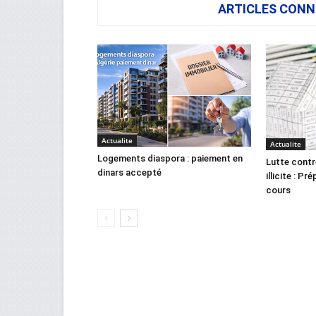
ARTICLES CONN
Actualite
Actualite
Logements diaspora : paiement en
Lutte contr
dinars accepté
illicite : Pr
cours