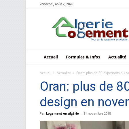
vendredi, août 7, 2026
Le
logement
en
Algérie
Accueil
Formules & Infos
Actualité
Accueil
Actualite
Oran: plus de 80 exposants au sa
Oran: plus de 8
design en nove
Par
Logement en algérie
-
11 novembre 2018