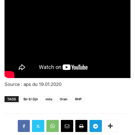
Source : aps du 19.01.2020
TAGS
Bir El Djir
mila
Oran
RHP