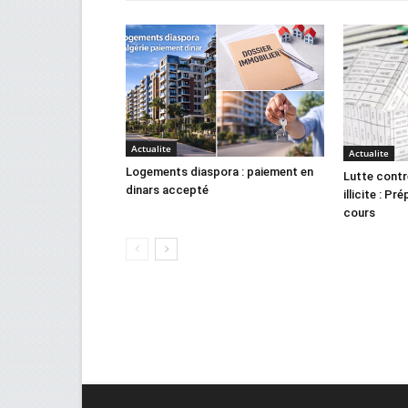
Actualite
Actualite
Logements diaspora : paiement en
Lutte contr
dinars accepté
illicite : Pr
cours