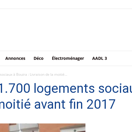
Annonces
Déco
Électroménager
AADL 3
iaux à Bouira : Livraison de la moitié...
.700 logements sociaux
moitié avant fin 2017