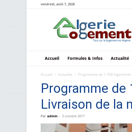
vendredi, août 7, 2026
Le
logement
en
Algérie
Accueil
Formules & Infos
Actualité
Accueil
Actualite
Programme de 1.700 logements soc
Programme de 1
Livraison de la 
Par
admin
-
5 octobre 2017