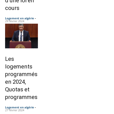
d’une loi en
cours
Logement en algérie
-
29 février 2024
Les
logements
programmés
en 2024,
Quotas et
programmes
Logement en algérie
-
27 février 2024