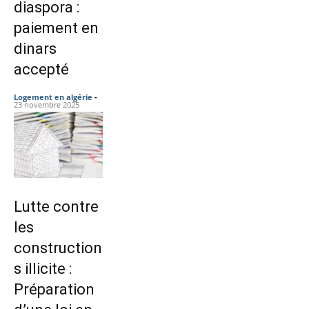
diaspora :
paiement en
dinars
accepté
Logement en algérie
-
23 novembre 2025
Lutte contre
les
construction
s illicite :
Préparation