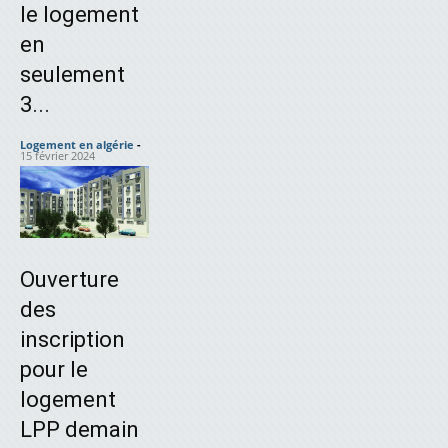
le logement
en
seulement
3...
Logement en algérie
-
15 février 2024
Ouverture
des
inscription
pour le
logement
LPP demain