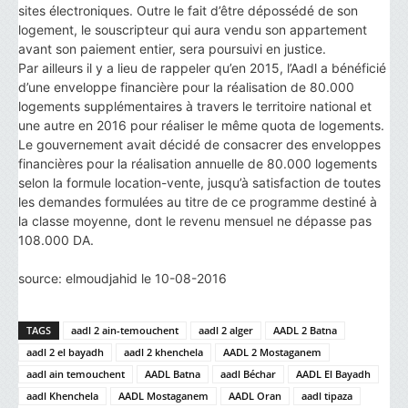
sites électroniques. Outre le fait d’être dépossédé de son
logement, le souscripteur qui aura vendu son appartement
avant son paiement entier, sera poursuivi en justice.
Par ailleurs il y a lieu de rappeler qu’en 2015, l’Aadl a bénéficié
d’une enveloppe financière pour la réalisation de 80.000
logements supplémentaires à travers le territoire national et
une autre en 2016 pour réaliser le même quota de logements.
Le gouvernement avait décidé de consacrer des enveloppes
financières pour la réalisation annuelle de 80.000 logements
selon la formule location-vente, jusqu’à satisfaction de toutes
les demandes formulées au titre de ce programme destiné à
la classe moyenne, dont le revenu mensuel ne dépasse pas
108.000 DA.
source: elmoudjahid le 10-08-2016
TAGS
aadl 2 ain-temouchent
aadl 2 alger
AADL 2 Batna
aadl 2 el bayadh
aadl 2 khenchela
AADL 2 Mostaganem
aadl ain temouchent
AADL Batna
aadl Béchar
AADL El Bayadh
aadl Khenchela
AADL Mostaganem
AADL Oran
aadl tipaza