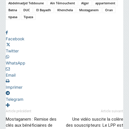
Abdelmadjid Tebboune
Aïn Témouchent
Alger
appartement
Batna
DUC
El Bayadh
Khenchela
Mostaganem
Oran
tipasa
Tipaza
Facebook
Twitter
WhatsApp
Email
Imprimer
Telegram
Article précédent
Article suivant
Mostaganem : Remise des
Une vidéo suscite la colère
clés aux bénéficiaires de
des souscripteurs: Le LPP est