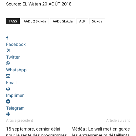
Source: EL Watan 20 AOÛT 2018
TAGS
AADL 2 Skikda
AADL Skikda
AEP
Skikda
Facebook
Twitter
WhatsApp
Email
Imprimer
Telegram
Article précédent
Article suivant
15 septembre, dernier délai
Médéa : Le wali met en garde
pour le reste des programmes
les entrepreneurs défaillants