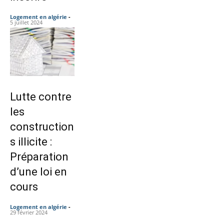
Logement en algérie
-
5 juillet 2024
Lutte contre
les
construction
s illicite :
Préparation
d’une loi en
cours
Logement en algérie
-
29 février 2024