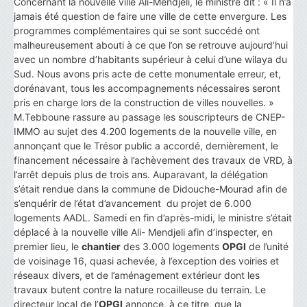
Concernant la nouvelle ville Ali-Mendjeli, le ministre dit : « Il n’a
jamais été question de faire une ville de cette envergure. Les
programmes complémentaires qui se sont succédé ont
malheureusement abouti à ce que l’on se retrouve aujourd’hui
avec un nombre d’habitants supérieur à celui d’une wilaya du
Sud. Nous avons pris acte de cette monumentale erreur, et,
dorénavant, tous les accompagnements nécessaires seront
pris en charge lors de la construction de villes nouvelles. »
M.Tebboune rassure au passage les souscripteurs de CNEP-
IMMO au sujet des 4.200 logements de la nouvelle ville, en
annonçant que le Trésor public a accordé, dernièrement, le
financement nécessaire à l’achèvement des travaux de VRD, à
l’arrêt depuis plus de trois ans. Auparavant, la délégation
s’était rendue dans la commune de Didouche-Mourad afin de
s’enquérir de l’état d’avancement du projet de 6.000
logements AADL. Samedi en fin d’après-midi, le ministre s’était
déplacé à la nouvelle ville Ali- Mendjeli afin d’inspecter, en
premier lieu, le
chantier
des 3.000 logements
OPGI
de l’unité
de voisinage 16, quasi achevée, à l’exception des voiries et
réseaux divers, et de l’aménagement extérieur dont les
travaux butent contre la nature rocailleuse du terrain. Le
directeur local de l’
OPGI
annonce, à ce titre, que la