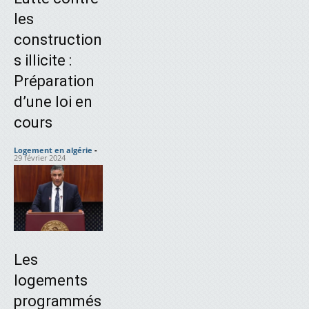
les
construction
s illicite :
Préparation
d’une loi en
cours
Logement en algérie
-
29 février 2024
Les
logements
programmés