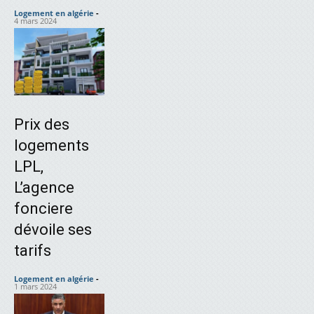
Logement en algérie
-
4 mars 2024
Prix des
logements
LPL,
L’agence
fonciere
dévoile ses
tarifs
Logement en algérie
-
1 mars 2024