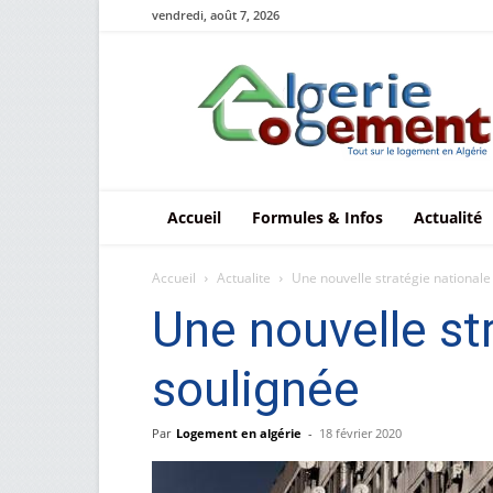
vendredi, août 7, 2026
Le
logement
en
Algérie
Accueil
Formules & Infos
Actualité
Accueil
Actualite
Une nouvelle stratégie nationale 
Une nouvelle str
soulignée
Par
Logement en algérie
-
18 février 2020