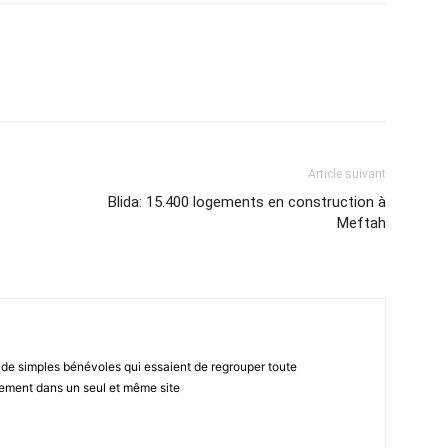
atsApp
Email
Imprimer
Telegram
Article suivant
Blida: 15.400 logements en construction à
Meftah
 de simples bénévoles qui essaient de regrouper toute
gement dans un seul et même site