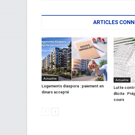
ARTICLES CONN
Actualite
Actualite
Logements diaspora : paiement en
Lutte contr
dinars accepté
illicite : Pr
cours