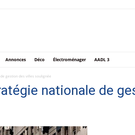
Annonces
Déco
Électroménager
AADL 3
de gestion des villes soulignée
atégie nationale de ges