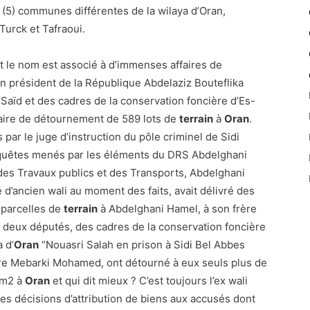
nq (5) communes différentes de la wilaya d’Oran,
n Turck et Tafraoui.
 le nom est associé à d’immenses affaires de
n président de la République Abdelaziz Bouteflika
 Saïd et des cadres de la conservation foncière d’Es-
faire de détournement de 589 lots de
terrain
à
Oran
.
par le juge d’instruction du pôle criminel de Sidi
enquêtes menés par les éléments du DRS Abdelghani
 des Travaux publics et des Transports, Abdelghani
é d’ancien wali au moment des faits, avait délivré des
 parcelles de
terrain
à Abdelghani Hamel, à son frère
e deux députés, des cadres de la conservation foncière
 d’
Oran
“Nouasri Salah en prison à Sidi Bel Abbes
ère Mebarki Mohamed, ont détourné à eux seuls plus de
 m2 à
Oran
et qui dit mieux ? C’est toujours l’ex wali
es décisions d’attribution de biens aux accusés dont