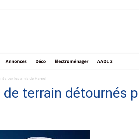
Annonces
Déco
Électroménager
AADL 3
urnés par les amis de Hamel
 de terrain détournés p