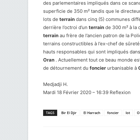
des parlementaires impliqués dans ce scand
superficie de 350 m² tandis que le directeur
lots de
terrain
dans cinq (5) communes diffé
derrière l’octroi d’un
terrain
de 300 m² à la c
terrain
au frère de l’ancien patron de la Po
terrains constructibles à l’ex-chef de sûreté
hauts responsables qui sont impliqués dans 
Oran
. Actuellement tout ce beau monde est
de détournement du
foncier
urbanisable à
Medjadji H.
Mardi 18 Février 2020 – 16:39 Reflexion
TAGS
Bir El Djir
El Harrach
foncier
lot
O