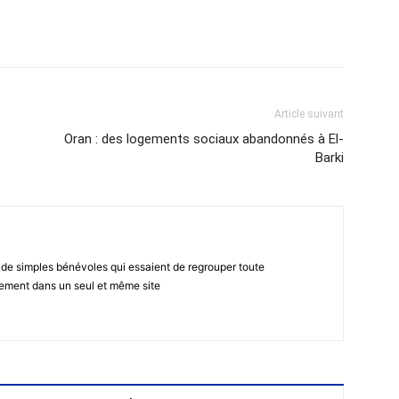
atsApp
Email
Imprimer
Telegram
Article suivant
Oran : des logements sociaux abandonnés à El-
Barki
 de simples bénévoles qui essaient de regrouper toute
gement dans un seul et même site