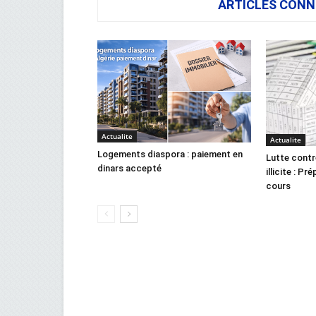
ARTICLES CONN
Actualite
Actualite
Logements diaspora : paiement en
Lutte contr
dinars accepté
illicite : Pr
cours