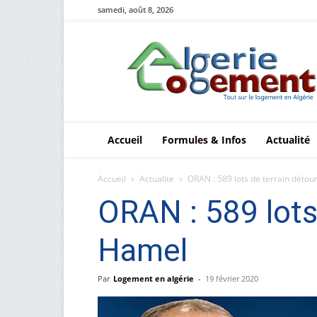
samedi, août 8, 2026
Le
logement
en
Algérie
Accueil
Formules & Infos
Actualité
Accueil
Actualite
ORAN : 589 lots de terrain déto
ORAN : 589 lots
Hamel
Par
Logement en algérie
-
19 février 2020