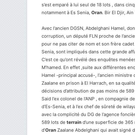
s’est emparé à lui seul de 18 lots , dans ci
notamment à Es Senia,
Oran
. Bir El Djir, Ai
Avec l’ancien DGSN, Abdelghani Hamel, dont
corruption, un député FLN proche de l’ancie
pour ne pas citer de nom et son frère cadet
Senia, sont impliqués dans cette grande af
C’est ce qu’ont révélé des enquêtes menées 
M’hamed. En effet ,suite aux différentes 
Hamel -principal accusé-, l’ancien ministre
Zaalane en prison à El Harrach, en sa qualit
décisions d’attribution de pas moins de 589
Said l’ex colonel de l’ANP , en compagnie d
d’Es-Senia, et à l’ex chef de sûreté de wilaya
avec la complicité du DG de l’agence fonci
589 lots de
terrain
d’une superficie de 365
d’
Oran
Zaalane Abdelghani qui avait signé d