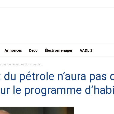
Annonces
Déco
Électroménager
AADL 3
a pas de répercussions sur le...
 du pétrole n’aura pas 
ur le programme d’habi