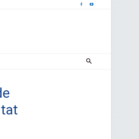
de
tat