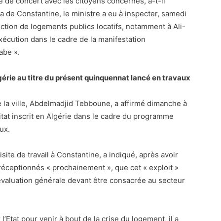
lé de concert avec les citoyens concernés, a-t-il
ya de Constantine, le ministre a eu à inspecter, samedi
ction de logements publics locatifs, notamment à Ali-
xécution dans le cadre de la manifestation
abe ».
érie au titre du présent quinquennat lancé en travaux
de la ville, Abdelmadjid Tebboune, a affirmé dimanche à
at inscrit en Algérie dans le cadre du programme
ux.
site de travail à Constantine, a indiqué, après avoir
éceptionnés « prochainement », que cet « exploit »
’évaluation générale devant être consacrée au secteur
l’Etat pour venir à bout de la crise du logement, il a