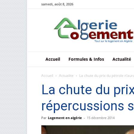
samedi, août 8, 2026
Le
logement
en
Algérie
Accueil
Formules & Infos
Actualité
Accueil
Actualite
La chute du prix du pétrole n’aur
La chute du prix
répercussions s
Par
Logement en algérie
-
15 décembre 2014