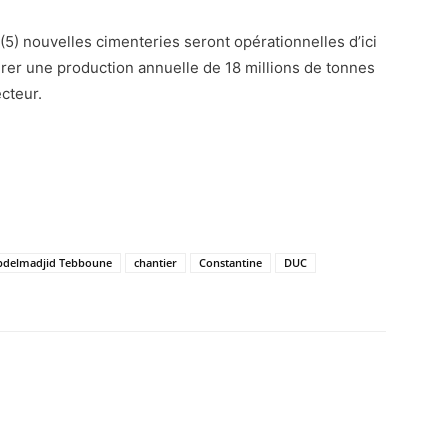
(5) nouvelles cimenteries seront opérationnelles d’ici
surer une production annuelle de 18 millions de tonnes
cteur.
bdelmadjid Tebboune
chantier
Constantine
DUC
atsApp
Email
Imprimer
Telegram