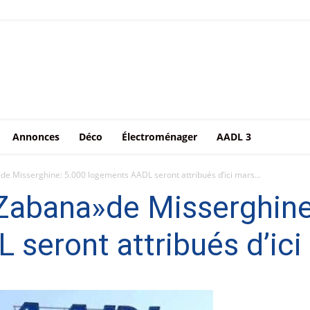
Annonces
Déco
Électroménager
AADL 3
e Misserghine: 5.000 logements AADL seront attribués d’ici mars...
Zabana»de Misserghine
seront attribués d’ic