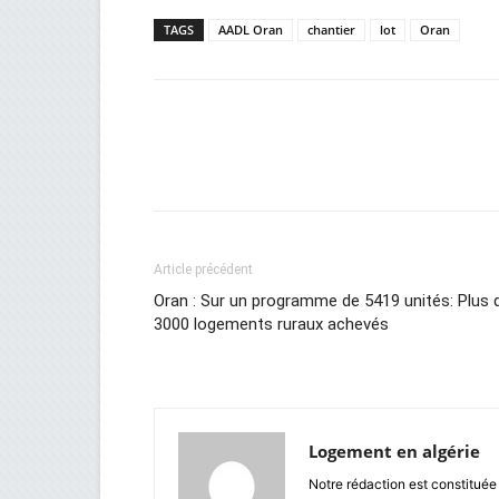
TAGS
AADL Oran
chantier
lot
Oran
Facebook
Twitter
Wh
Article précédent
Oran : Sur un programme de 5419 unités: Plus 
3000 logements ruraux achevés
Logement en algérie
Notre rédaction est constituée