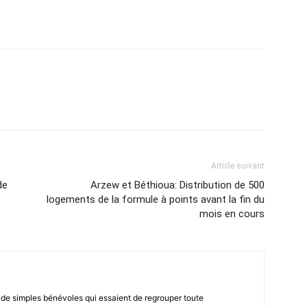
atsApp
Email
Imprimer
Telegram
Article suivant
de
Arzew et Béthioua: Distribution de 500
logements de la formule à points avant la fin du
mois en cours
 de simples bénévoles qui essaient de regrouper toute