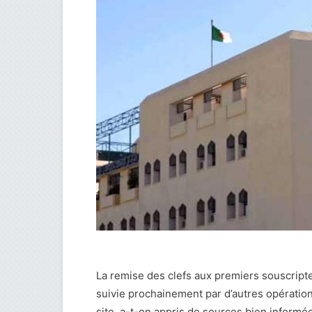
La remise des clefs aux premiers souscrip
suivie prochainement par d’autres opération
site, a-t-on appris de sources bien informé