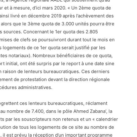
fur et à mesure, d’ici mars 2020. « Un 2ème quota de
ainsi livré en décembre 2019 après l’achèvement des
s, alors que le 3ème quota de 3.000 unités pourra être
es sources. Concernant le 1er quota des 2.805
mises de clefs se poursuivront durant tout le mois en
es logements de ce 1er quota serait justifié par les
ctes notariaux). Nombreux bénéficiaires de ce quota,
t initial, ont été surpris par le report à une date sine
en raison de lenteurs bureaucratiques. Ces derniers
ement de protestation devant la direction régionale
cédures administratives.
egrettent ces lenteurs bureaucratiques, réclament
, au nombre de 7.400, dans le pôle Ahmed Zabana’, la
ts par les souscripteurs non retenus et un « calendrier
ibution de tous les logements de ce site au nombre de
, il est prévu la réception d’un important programme