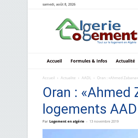
samedi, août 8, 2026
Le
logement
en
Algérie
Accueil
Formules & Infos
Actualité
Accueil
Actualite
AADL
Oran : «Ahmed Zabana»d
Oran : «Ahmed 
logements AADL 
Par
Logement en algérie
-
13 novembre 2019