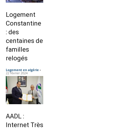
Logement
Constantine
: des
centaines de
familles
relogés
Logement en algérie
-
22 février 2024
AADL :
Internet Très