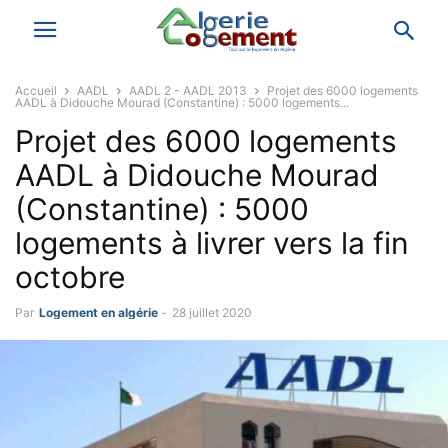
Accueil
AADL
AADL 2 - AADL 2013
Projet des 6000 logements
AADL à Didouche Mourad (Constantine) : 5000 logements...
Projet des 6000 logements
AADL à Didouche Mourad
(Constantine) : 5000
logements à livrer vers la fin
octobre
Par
Logement en algérie
-
28 juillet 2020