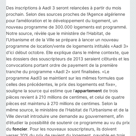
Des inscriptions à Aadl 3 seront relancées à partir du mois
prochain. Selon des sources proches de l’Agence algérienne
pour l’amélioration et le développement du logement, un
nouveau programme de 300.000 logements est programmé.
Notre source, révèle que le ministère de l’Habitat, de
l’Urbanisme et de la Ville se prépare à lancer un nouveau
programme de location/vente de logements intitulés «Aadl 3»
d’ici début octobre. Elle explique dans le même contexte, que
les dossiers des souscripteurs de 2013 seraient clôturés et les
convocations portant ordre de payement de la première
tranche du programme «Aadl 2» sont finalisées. «Le
programme Aadl3 se maintient sur les mêmes formules que
celles des précédentes, le prix des logements est fixe»,
souligne la source qui estime que l’
appartement
de trois
pièces revient à 210 millions de centimes, et celui de quatre
pièces est maintenu à 270 millions de centimes. Selon la
même source, le ministère de l’Habitat de l’Urbanisme et de la
Ville devrait introduire une demande au gouvernement, afin
d’étudier la possibilité de soutenir ce programme au vu du prix
du
foncier
. Pour les nouveaux souscripteurs, ils doivent
verser 20% du prix de revient du logement, payable en trois