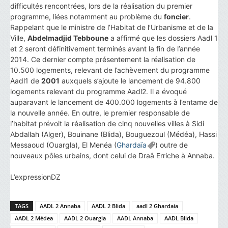
difficultés rencontrées, lors de la réalisation du premier
programme, liées notamment au problème du
foncier
.
Rappelant que le ministre de l’Habitat de l’Urbanisme et de la
Ville,
Abdelmadjid Tebboune
a affirmé que les dossiers Aadl 1
et 2 seront définitivement terminés avant la fin de l’année
2014. Ce dernier compte présentement la réalisation de
10.500 logements, relevant de l’achèvement du programme
Aadl1 de
2001
auxquels s’ajoute le lancement de 94.800
logements relevant du programme Aadl2. Il a évoqué
auparavant le lancement de 400.000 logements à l’entame de
la nouvelle année. En outre, le premier responsable de
l’habitat prévoit la réalisation de cinq nouvelles villes à Sidi
Abdallah (Alger), Bouinane (Blida), Bouguezoul (Médéa), Hassi
Messaoud (Ouargla), El Menéa (
Ghardaïa
) outre de
nouveaux pôles urbains, dont celui de Draâ Erriche à Annaba.
L’expressionDZ
TAGS
AADL 2 Annaba
AADL 2 Blida
aadl 2 Ghardaia
AADL 2 Médea
AADL 2 Ouargla
AADL Annaba
AADL Blida