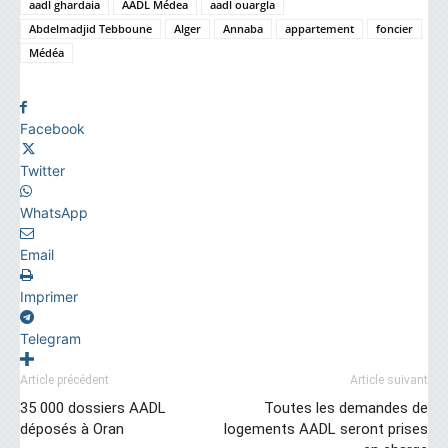
aadl ghardaia
AADL Médea
aadl ouargla
Abdelmadjid Tebboune
Alger
Annaba
appartement
foncier
Médéa
Facebook
Twitter
WhatsApp
Email
Imprimer
Telegram
Article précédent
Article suivant
35 000 dossiers AADL
Toutes les demandes de
déposés à Oran
logements AADL seront prises