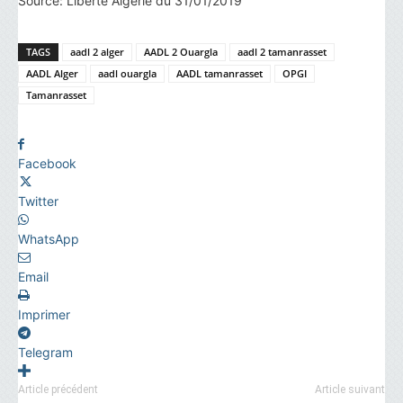
Source: Liberté Algérie du 31/01/2019
TAGS
aadl 2 alger
AADL 2 Ouargla
aadl 2 tamanrasset
AADL Alger
aadl ouargla
AADL tamanrasset
OPGI
Tamanrasset
Facebook
Twitter
WhatsApp
Email
Imprimer
Telegram
Article précédent
Article suivant