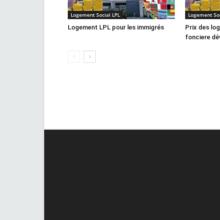
Logement Social LPL
Logement Soc
Logement LPL pour les immigrés
Prix des lo
fonciere dév