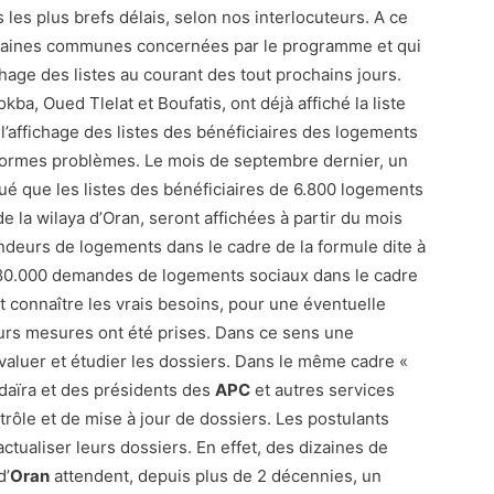
 les plus brefs délais, selon nos interlocuteurs. A ce
ertaines communes concernées par le programme et qui
fichage des listes au courant des tout prochains jours.
a, Oued Tlelat et Boufatis, ont déjà affiché la liste
 l’affichage des listes des bénéficiaires des logements
d’énormes problèmes. Le mois de septembre dernier, un
ué que les listes des bénéficiaires de 6.800 logements
e la wilaya d’Oran, seront affichées à partir du mois
deurs de logements dans le cadre de la formule dite à
80.000 demandes de logements sociaux dans le cadre
et connaître les vrais besoins, pour une éventuelle
urs mesures ont été prises. Dans ce sens une
valuer et étudier les dossiers. Dans le même cadre «
aïra et des présidents des
APC
et autres services
rôle et de mise à jour de dossiers. Les postulants
tualiser leurs dossiers. En effet, des dizaines de
d’
Oran
attendent, depuis plus de 2 décennies, un