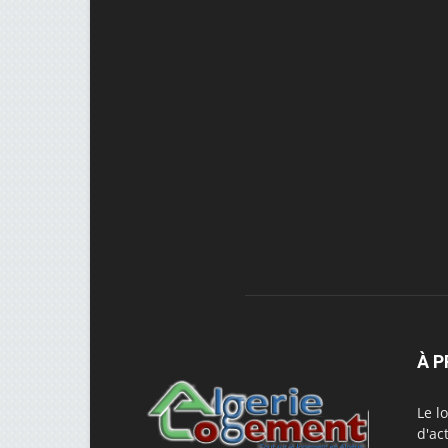
À 
Le l
d'ac