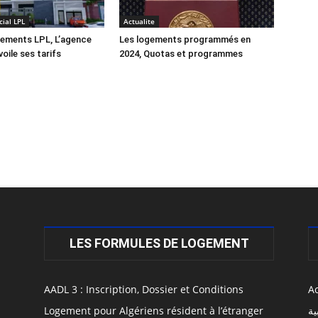
ial LPL
Actualite
gements LPL, L’agence
Les logements programmés en
oile ses tarifs
2024, Quotas et programmes
LES FORMULES DE LOGEMENT
AADL 3 : Inscription, Dossier et Conditions
Ac
Logement pour Algériens résident à l’étranger
ية