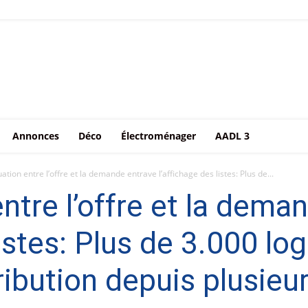
Annonces
Déco
Électroménager
AADL 3
ation entre l’offre et la demande entrave l’affichage des listes: Plus de...
ntre l’offre et la dema
 listes: Plus de 3.000 l
tribution depuis plusie