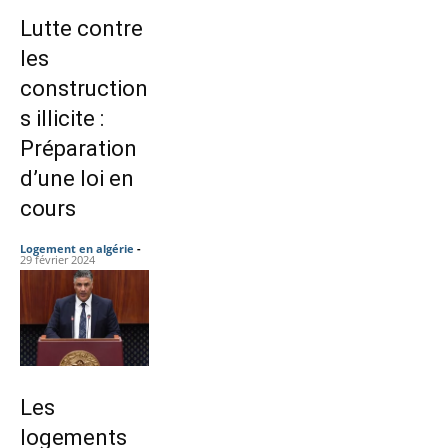
Lutte contre
les
construction
s illicite :
Préparation
d’une loi en
cours
Logement en algérie
-
29 février 2024
Les
logements