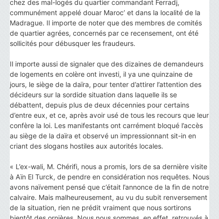
chez des mal-logés du quartier commandant Ferradj,
communément appelé douar Maroc’ et dans la localité de la
Madrague. Il importe de noter que des membres de comités
de quartier agrées, concernés par ce recensement, ont été
sollicités pour débusquer les fraudeurs.
Il importe aussi de signaler que des dizaines de demandeurs
de logements en colère ont investi, il ya une quinzaine de
jours, le siège de la daïra, pour tenter d’attirer l’attention des
décideurs sur la sordide situation dans laquelle ils se
débattent, depuis plus de deux décennies pour certains
d’entre eux, et ce, après avoir usé de tous les recours que leur
confère la loi. Les manifestants ont carrément bloqué l’accès
au siège de la daïra et observé un impressionnant sit-in en
criant des slogans hostiles aux autorités locales.
« L’ex-wali, M. Chérifi, nous a promis, lors de sa dernière visite
à Aïn El Turck, de pendre en considération nos requêtes. Nous
avons naïvement pensé que c’était l’annonce de la fin de notre
calvaire. Mais malheureusement, au vu du subit renversement
de la situation, rien ne prédit vraiment que nous sortirons
bientôt des ornières. Nous nous sommes, en effet, retrouvés à