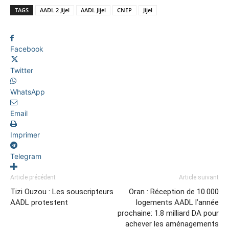
TAGS
AADL 2 Jijel
AADL Jijel
CNEP
Jijel
Facebook
Twitter
WhatsApp
Email
Imprimer
Telegram
Article précédent
Article suivant
Tizi Ouzou : Les souscripteurs
Oran : Réception de 10.000
AADL protestent
logements AADL l’année
prochaine: 1.8 milliard DA pour
achever les aménagements