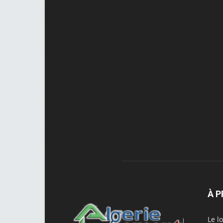
À 
Le l