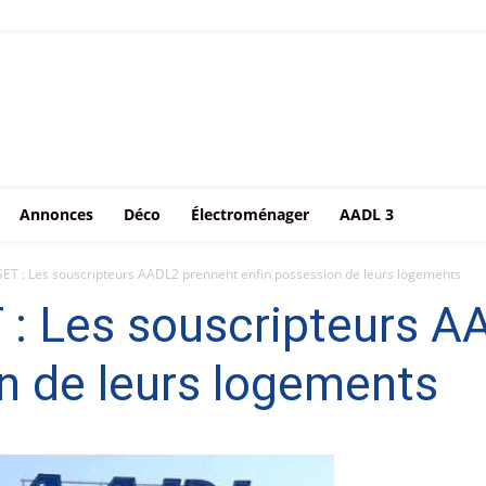
Annonces
Déco
Électroménager
AADL 3
 : Les souscripteurs AADL2 prennent enfin possession de leurs logements
 Les souscripteurs A
n de leurs logements