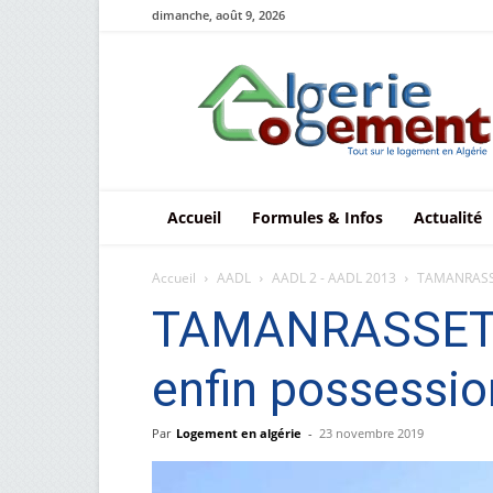
dimanche, août 9, 2026
Le
logement
en
Algérie
Accueil
Formules & Infos
Actualité
Accueil
AADL
AADL 2 - AADL 2013
TAMANRASSET
TAMANRASSET :
enfin possessio
Par
Logement en algérie
-
23 novembre 2019